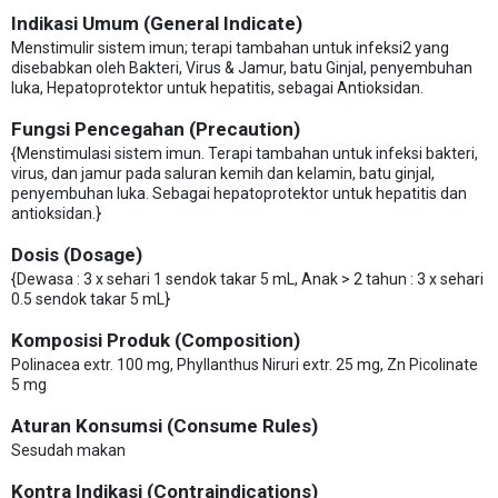
Indikasi Umum (General Indicate)
Menstimulir sistem imun; terapi tambahan untuk infeksi2 yang
disebabkan oleh Bakteri, Virus & Jamur, batu Ginjal, penyembuhan
luka, Hepatoprotektor untuk hepatitis, sebagai Antioksidan.
Fungsi Pencegahan (Precaution)
{Menstimulasi sistem imun. Terapi tambahan untuk infeksi bakteri,
virus, dan jamur pada saluran kemih dan kelamin, batu ginjal,
penyembuhan luka. Sebagai hepatoprotektor untuk hepatitis dan
antioksidan.}
Dosis (Dosage)
{Dewasa : 3 x sehari 1 sendok takar 5 mL, Anak > 2 tahun : 3 x sehari
0.5 sendok takar 5 mL}
Komposisi Produk (Composition)
Polinacea extr. 100 mg, Phyllanthus Niruri extr. 25 mg, Zn Picolinate
5 mg
Aturan Konsumsi (Consume Rules)
Sesudah makan
Kontra Indikasi (Contraindications)