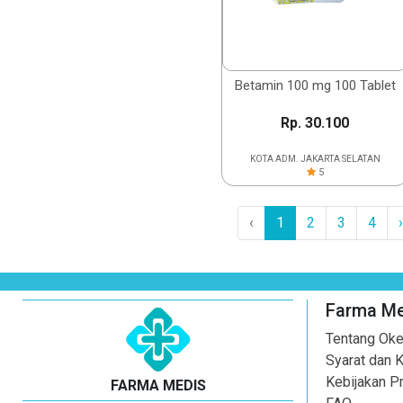
Betamin 100 mg 100 Tablet
Rp. 30.100
KOTA ADM. JAKARTA SELATAN
5
‹
1
2
3
4
›
Farma Me
Tentang Oke
Syarat dan 
Kebijakan Pr
FARMA MEDIS