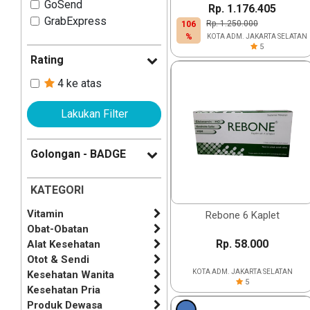
GoSend
Rp. 1.176.405
GrabExpress
Rp. 1.250.000
106
%
KOTA ADM. JAKARTA SELATAN
5
Rating
4 ke atas
Lakukan Filter
Golongan - BADGE
KATEGORI
Vitamin
Rebone 6 Kaplet
Obat-Obatan
Rp. 58.000
Alat Kesehatan
Otot & Sendi
KOTA ADM. JAKARTA SELATAN
Kesehatan Wanita
5
Kesehatan Pria
Produk Dewasa