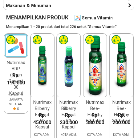
Makanan & Minuman
MENAMPILKAN PRODUK
Semua Vitamin
Menampilkan 1 - 20 produk dari total 226 untuk "Semua Vitamin"
Nutrimax
BRP
(Brain
Rp.
Power)
190.000
30
Kapsul
KOTA ADM.
JAKARTA
Nutrimax
Nutrimax
Nutrimax
Nutrimax
SELATAN
Bilberry
Bilberry
Bee-
Bee-
5
Extract
Extract
Healthy
Healthy
Rp.
Rp.
Rp.
Rp.
60
30
60 Tablet
30 Tablet
450.000
230.000
380.000
200.000
Kapsul
Kapsul
KOTA ADM.
KOTA ADM.
KOTA ADM.
KOTA ADM.