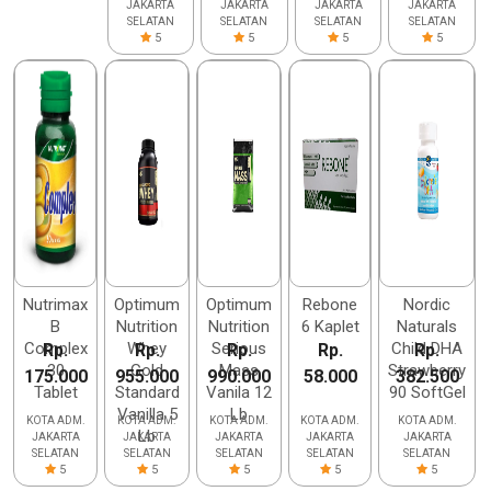
JAKARTA
JAKARTA
JAKARTA
JAKARTA
SELATAN
SELATAN
SELATAN
SELATAN
5
5
5
5
Nutrimax
Optimum
Optimum
Rebone
Nordic
B
Nutrition
Nutrition
6 Kaplet
Naturals
Complex
Whey
Serious
Child DHA
Rp.
Rp.
Rp.
Rp.
Rp.
30
Gold
Mass
Strawberry
175.000
955.000
990.000
58.000
382.500
Tablet
Standard
Vanila 12
90 SoftGel
Vanilla 5
Lb
KOTA ADM.
KOTA ADM.
KOTA ADM.
KOTA ADM.
KOTA ADM.
Lb
JAKARTA
JAKARTA
JAKARTA
JAKARTA
JAKARTA
SELATAN
SELATAN
SELATAN
SELATAN
SELATAN
5
5
5
5
5