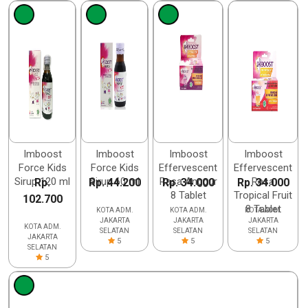
Imboost
Imboost
Imboost
Imboost
Force Kids
Force Kids
Effervescent
Effervescent
Sirup 120 ml
Sirup 60 ml
Rasa Anggur
Rasa
Rp.
Rp. 44.200
Rp. 34.000
Rp. 34.000
8 Tablet
Tropical Fruit
102.700
8 Tablet
KOTA ADM.
KOTA ADM.
KOTA ADM.
JAKARTA
JAKARTA
JAKARTA
KOTA ADM.
SELATAN
SELATAN
SELATAN
JAKARTA
5
5
5
SELATAN
5