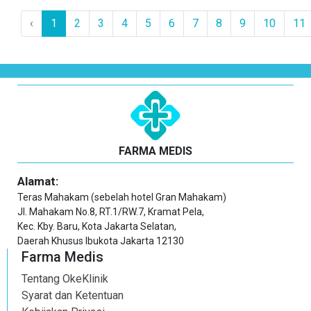
‹
1
2
3
4
5
6
7
8
9
10
11
FARMA MEDIS
Alamat:
Teras Mahakam (sebelah hotel Gran Mahakam)
Jl. Mahakam No.8, RT.1/RW.7, Kramat Pela,
Kec. Kby. Baru, Kota Jakarta Selatan,
Daerah Khusus Ibukota Jakarta 12130
Farma Medis
Tentang OkeKlinik
Syarat dan Ketentuan