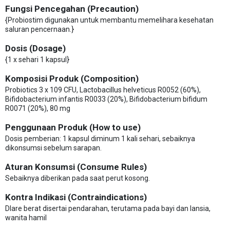
Fungsi Pencegahan (Precaution)
{Probiostim digunakan untuk membantu memelihara kesehatan
saluran pencernaan.}
Dosis (Dosage)
{1 x sehari 1 kapsul}
Komposisi Produk (Composition)
Probiotics 3 x 109 CFU, Lactobacillus helveticus R0052 (60%),
Bifidobacterium infantis R0033 (20%), Bifidobacterium bifidum
R0071 (20%), 80 mg
Penggunaan Produk (How to use)
Dosis pemberian: 1 kapsul diminum 1 kali sehari, sebaiknya
dikonsumsi sebelum sarapan.
Aturan Konsumsi (Consume Rules)
Sebaiknya diberikan pada saat perut kosong.
Kontra Indikasi (Contraindications)
DIare berat disertai pendarahan, terutama pada bayi dan lansia,
wanita hamil