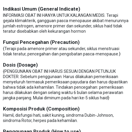
Indikasi Umum (General Indicate)
INFORMASI OBAT INI HANYA UNTUK KALANGAN MEDIS. Terapi
gejala klimakterik, gangguan pasca menopause akibat menurunnya
jumlah estrogen, amenore primer dan sekunder, siklus haid tidak
teratur disebabkan oleh kekurangan hormon
Fungsi Pencegahan (Precaution)
{Terapi pada amenore primer atau sekunder, siklus menstruasi
tidak teratur, pencegahan dan pengobatan pasca-menopause.}
Dosis (Dosage)
{PENGGUNAAN OBAT INI HARUS SESUAI DENGAN PETUNJUK
DOKTER. Sebelum penggunaan: Harus dilakukan pemeriksaan
menyeluruh termasuk pemeriksaan payudara dan harus dipastikan
bahwa tidak ada kehamilan. Tindakan pencegahan: pemeriksaan
harus dilakukan dengan selang waktu 6 bulan selama perawatan
jangka panjang. Mulai diminum pada hari ke-5 siklus haid}
Komposisi Produk (Composition)
Hamil, disfungsi hati, sakit kuning, sindroma Dubin-Johnson,
sindroma Rotor, herpes pada kehamilan.
Penggunaan Produk (How to use)