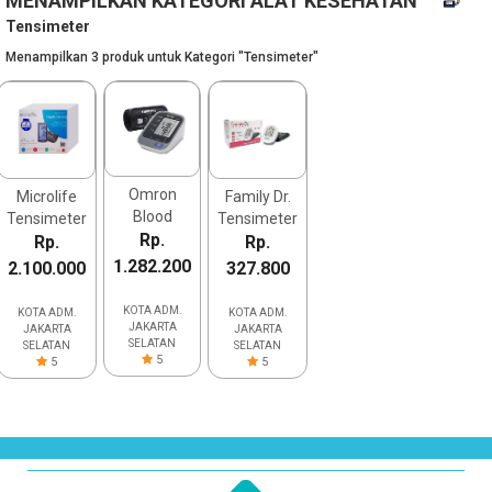
MENAMPILKAN KATEGORI ALAT KESEHATAN
Tensimeter
Menampilkan 3 produk untuk Kategori "Tensimeter"
Omron
Microlife
Family Dr.
Blood
Tensimeter
Tensimeter
Pressure
Rp.
BP A7
Rp.
Digital TD-
Rp.
Monitor
Touch BT
3124
1.282.200
2.100.000
327.800
HEM-7320
(Stroke
Detection)
KOTA ADM.
KOTA ADM.
KOTA ADM.
JAKARTA
JAKARTA
JAKARTA
SELATAN
SELATAN
SELATAN
5
5
5