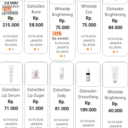
10.000
Elsheskin
ElsheSkin
Whitelab
Whitelab
Elsheskin
17 %
Radiant
Acne
Eye
Rp. 12.000
Brightening
Brightening
Skin
Rp.
Refresh
Rp.
Cream
Rp.
Night
Rp.
Cream
Rp.
Serum
Toner
215.000
58.500
75.000
Cream
75.000
84.000
-17 %
KOTA ADM.
KOTA ADM.
KOTA ADM.
Rp. 64.000
KOTA ADM.
JAKARTA
JAKARTA
JAKARTA
KOTA ADM.
JAKARTA
SELATAN
SELATAN
SELATAN
JAKARTA
SELATAN
5
5
5
5
SELATAN
5
ElsheSkin
ElsheSkin
ElsheSkin
Elsheskin
Whitelab
Lip Serum
Lip Sugar
Daily
Smoothing
Brightening
Rp.
Scrub
Rp.
Protection
Rp.
Serum For
Rp.
Facial
Rp.
Gel
71.000
51.000
81.000
Acne Skin
Wash
189.000
40.000
KOTA ADM.
KOTA ADM.
KOTA ADM.
KOTA ADM.
KOTA ADM.
JAKARTA
JAKARTA
JAKARTA
JAKARTA
JAKARTA