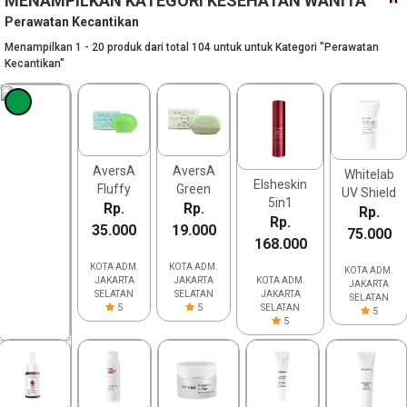
MENAMPILKAN KATEGORI KESEHATAN WANITA
Perawatan Kecantikan
Menampilkan 1 - 20 produk dari total 104 untuk untuk Kategori "Perawatan
Kecantikan"
AversA
AversA
Whitelab
Elsheskin
Fluffy
Green
UV Shield
5in1
Green 2 in
Rp.
Gentle 3
Rp.
Tank
Rp.
Eyessentials
Rp.
1 Bar
in 1 Bar
35.000
19.000
Sunscreen
75.000
Night Serum
168.000
Soap
Soap
Gel
100gr 2 in
85gr 3in1
KOTA ADM.
KOTA ADM.
KOTA ADM.
1
Aversa
JAKARTA
JAKARTA
KOTA ADM.
JAKARTA
SELATAN
SELATAN
JAKARTA
Sabun
SELATAN
5
5
SELATAN
5
5
TEST
Rp.