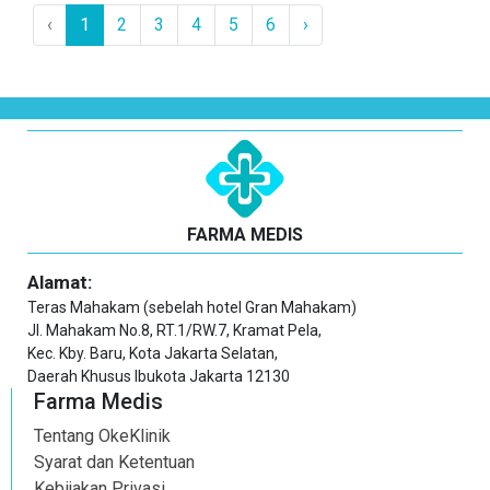
‹
1
2
3
4
5
6
›
FARMA MEDIS
Alamat:
Teras Mahakam (sebelah hotel Gran Mahakam)
Jl. Mahakam No.8, RT.1/RW.7, Kramat Pela,
Kec. Kby. Baru, Kota Jakarta Selatan,
Daerah Khusus Ibukota Jakarta 12130
Farma Medis
Tentang OkeKlinik
Syarat dan Ketentuan
Kebijakan Privasi