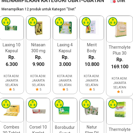
MENAMPILKAN KATEGORI OBAT-OBATAN
Diet
Menampilkan 12 produk untuk Kategori "Diet"
Laxing 10
Nitasan
Laxing 4
Merit
Thermolyte
Kapsul
300 mg
Kapsul
Body
Plus 30
Rp.
12 Kapsul
Rp.
Rp.
Slimming
Rp.
Kaplet
Rp.
Sachet 21
6.300
9.900
3.000
10.800
169.100
Pil
KOTA ADM.
KOTA ADM.
KOTA ADM.
KOTA ADM.
KOTA ADM.
JAKARTA
JAKARTA
JAKARTA
JAKARTA
JAKARTA
SELATAN
SELATAN
SELATAN
SELATAN
SELATAN
5
5
5
5
5
Combes
Corsel 10
Natur
Borobudur
Thermolyte
30 Tablet
Kaplet
Slim Pil